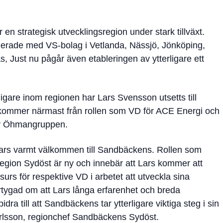
n strategisk utvecklingsregion under stark tillväxt.
lerade med VS-bolag i Vetlanda, Nässjö, Jönköping,
 Just nu pågår även etableringen av ytterligare ett
rligare inom regionen har Lars Svensson utsetts till
kommer närmast från rollen som VD för ACE Energi och
av Öhmangruppen.
Lars varmt välkommen till Sandbäckens. Rollen som
egion Sydöst är ny och innebär att Lars kommer att
surs för respektive VD i arbetet att utveckla sina
rtygad om att Lars långa erfarenhet och breda
ra till att Sandbäckens tar ytterligare viktiga steg i sin
Carlsson, regionchef Sandbäckens Sydöst.