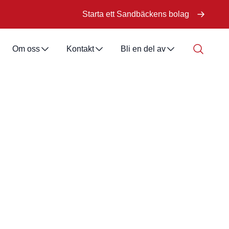
Starta ett Sandbäckens bolag
Om oss
Kontakt
Bli en del av